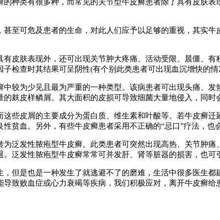
癣的种类有很多种，而常见的关节型牛皮癣患者除了具有皮肤表
甚至可危及患者的生命，对此人们应予以足够的重视，其实牛皮
有皮肤表现外，还可出现关节肿大疼痛、活动受限、晨僵、有积
因子检查时其结果可呈阴性(有个别此类患者可出现血沉增快的情
中较为少见且最为严重的一种类型。该病患者可出现头痛、发热
量的麸皮样鳞屑。其大面积的皮损可导致细菌大量地侵入，同时
这些皮屑的主要成分为蛋白质、维生素和叶酸等。若牛皮癣迁延
良性贫血。另外，有些牛皮癣患者采用不正确的“忌口”疗法，也
为泛发性脓疱型牛皮癣。此类患者可突然出现高热、关节肿痛、
退。泛发性脓疱型牛皮癣常常可并发肝、肾等脏器的损害，也可
，但是也是一种发生了就逃避不了的磨难，生活中很多医生都建
能导致败血症或心力衰竭等疾病，我们积极应对，离开牛皮癣给