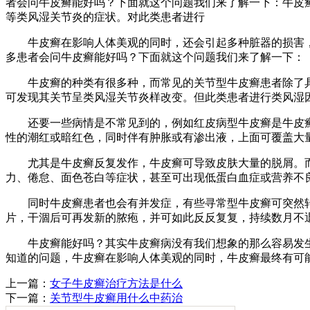
者会问牛皮癣能好吗？下面就这个问题我们来了解一下：牛皮
等类风湿关节炎的症状。对此类患者进行
牛皮癣在影响人体美观的同时，还会引起多种脏器的损害，
多患者会问牛皮癣能好吗？下面就这个问题我们来了解一下：
牛皮癣的种类有很多种，而常见的关节型牛皮癣患者除了具
可发现其关节呈类风湿关节炎样改变。但此类患者进行类风湿
还要一些病情是不常见到的，例如红皮病型牛皮癣是牛皮癣
性的潮红或暗红色，同时伴有肿胀或有渗出液，上面可覆盖大
尤其是牛皮癣反复发作，牛皮癣可导致皮肤大量的脱屑。而
力、倦怠、面色苍白等症状，甚至可出现低蛋白血症或营养不
同时牛皮癣患者也会有并发症，有些寻常型牛皮癣可突然转
片，干涸后可再发新的脓疱，并可如此反反复复，持续数月不
牛皮癣能好吗？其实牛皮癣病没有我们想象的那么容易发生
知道的问题，牛皮癣在影响人体美观的同时，牛皮癣最终有可
上一篇：
女子牛皮癣治疗方法是什么
下一篇：
关节型牛皮癣用什么中药治