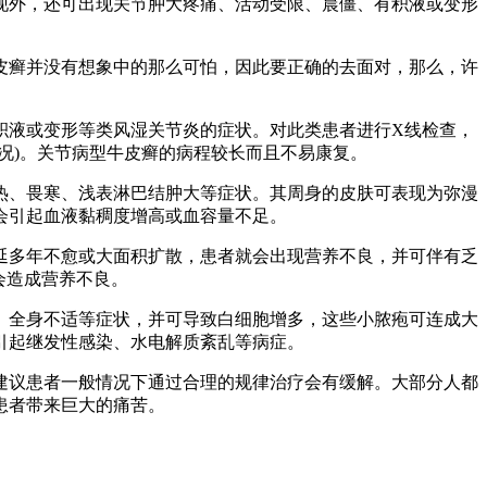
现外，还可出现关节肿大疼痛、活动受限、晨僵、有积液或变形
癣并没有想象中的那么可怕，因此要正确的去面对，那么，许
液或变形等类风湿关节炎的症状。对此类患者进行X线检查，
况)。关节病型牛皮癣的病程较长而且不易康复。
、畏寒、浅表淋巴结肿大等症状。其周身的皮肤可表现为弥漫
会引起血液黏稠度增高或血容量不足。
多年不愈或大面积扩散，患者就会出现营养不良，并可伴有乏
会造成营养不良。
全身不适等症状，并可导致白细胞增多，这些小脓疱可连成大
引起继发性感染、水电解质紊乱等病症。
议患者一般情况下通过合理的规律治疗会有缓解。大部分人都
患者带来巨大的痛苦。